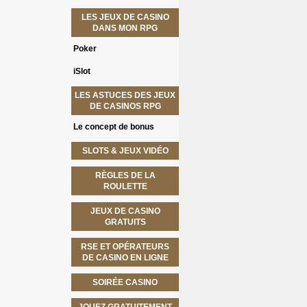
LES JEUX DE CASINO
DANS MON RPG
Poker
iSlot
LES ASTUCES DES JEUX
DE CASINOS RPG
Le concept de bonus
SLOTS & JEUX VIDÉO
RÈGLES DE LA
ROULETTE
JEUX DE CASINO
GRATUITS
RSE ET OPÉRATEURS
DE CASINO EN LIGNE
SOIRÉE CASINO