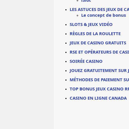
iSlot
LES ASTUCES DES JEUX DE C
Le concept de bonus
SLOTS & JEUX VIDÉO
RÈGLES DE LA ROULETTE
JEUX DE CASINO GRATUITS
RSE ET OPÉRATEURS DE CAS
SOIRÉE CASINO
JOUEZ GRATUITEMENT SUR 
MÉTHODES DE PAIEMENT SU
TOP BONUS JEUX CASINO R
CASINO EN LIGNE CANADA