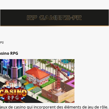
RPG
asino RPG
jeux de casino qui incorporent des éléments de jeu de rôle. 