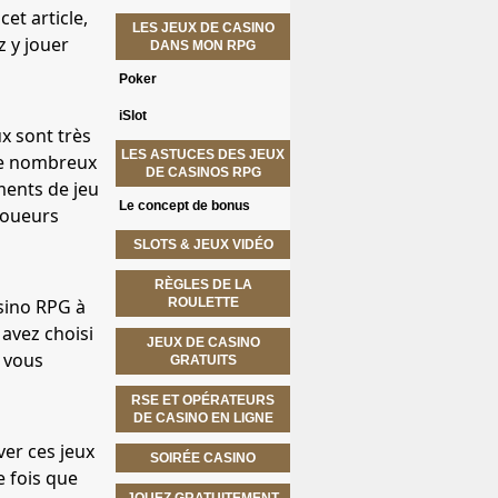
et article,
LES JEUX DE CASINO
z y jouer
DANS MON RPG
Poker
iSlot
x sont très
LES ASTUCES DES JEUX
 de nombreux
DE CASINOS RPG
ments de jeu
Le concept de bonus
joueurs
SLOTS & JEUX VIDÉO
RÈGLES DE LA
asino RPG à
ROULETTE
 avez choisi
JEUX DE CASINO
, vous
GRATUITS
RSE ET OPÉRATEURS
DE CASINO EN LIGNE
er ces jeux
SOIRÉE CASINO
e fois que