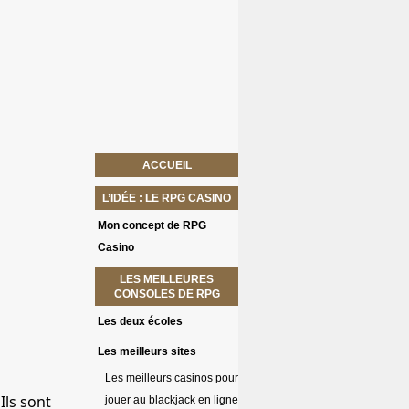
ACCUEIL
L’IDÉE : LE RPG CASINO
Mon concept de RPG
Casino
LES MEILLEURES
CONSOLES DE RPG
Les deux écoles
Les meilleurs sites
Les meilleurs casinos pour
Ils sont
jouer au blackjack en ligne