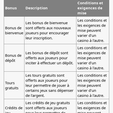
Conditions et
Bonus
Description
exigences de
mise
Les conditions et
Les bonus de bienvenue
les exigences de
Bonus de
sont offerts aux nouveaux
mise peuvent
bienvenue
joueurs pour encourager
varier d'un
leur inscription.
casino à l'autre.
Les conditions et
Les bonus de dépôt sont
les exigences de
Bonus de
offerts aux joueurs pour
mise peuvent
dépôt
inciter à effectuer un dépôt.
varier d'un
casino à l'autre.
Les tours gratuits sont
Les conditions et
offerts aux joueurs pour
les exigences de
Tours
leur permettre de jouer à
mise peuvent
gratuits
certains jeux sans dépenser
varier d'un
de l'argent.
casino à l'autre.
Les crédits de jeu gratuits
Les conditions et
Crédits de
sont offerts aux joueurs
les exigences de
jeu
pour leur permettre de
mise peuvent